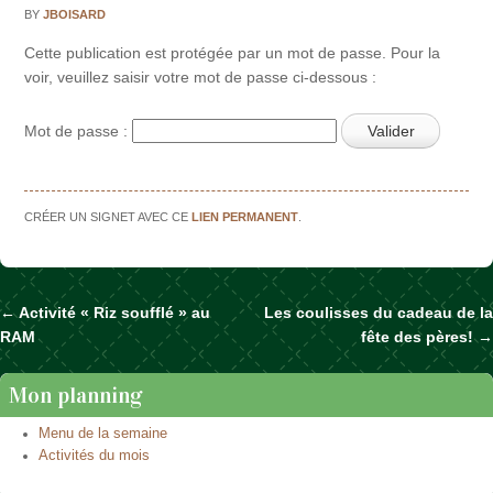
BY
JBOISARD
Cette publication est protégée par un mot de passe. Pour la
voir, veuillez saisir votre mot de passe ci-dessous :
Mot de passe :
CRÉER UN SIGNET AVEC CE
LIEN PERMANENT
.
←
Activité « Riz soufflé » au
Les coulisses du cadeau de la
Naviguer dans les articles
RAM
fête des pères!
→
Mon planning
Menu de la semaine
Activités du mois