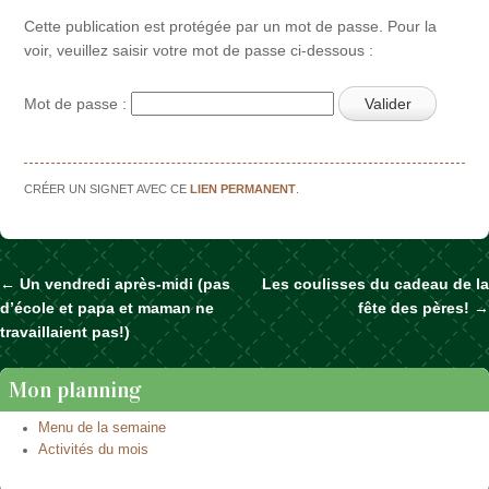
Cette publication est protégée par un mot de passe. Pour la
voir, veuillez saisir votre mot de passe ci-dessous :
Mot de passe :
CRÉER UN SIGNET AVEC CE
LIEN PERMANENT
.
←
Un vendredi après-midi (pas
Les coulisses du cadeau de la
Naviguer dans les articles
d’école et papa et maman ne
fête des pères!
→
travaillaient pas!)
Mon planning
Menu de la semaine
Activités du mois