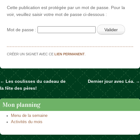
Cette publication est protégée par un mot de passe. Pour la
voir, veuillez saisir votre mot de passe ci-dessous :
Mot de passe :
CRÉER UN SIGNET AVEC CE
LIEN PERMANENT
.
←
Les coulisses du cadeau de
Dernier jour avec Léa.
→
Naviguer dans les articles
la fête des pères!
Mon planning
Menu de la semaine
Activités du mois