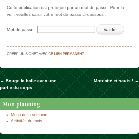
Cette publication est protégée par un mot de passe. Pour la
voir, veuillez saisir votre mot de passe ci-dessous :
Mot de passe :
CRÉER UN SIGNET AVEC CE
LIEN PERMANENT
.
←
Bouge la balle avec une
Motricité et sauts !
→
Naviguer dans les articles
partie du corps
Mon planning
Menu de la semaine
Activités du mois