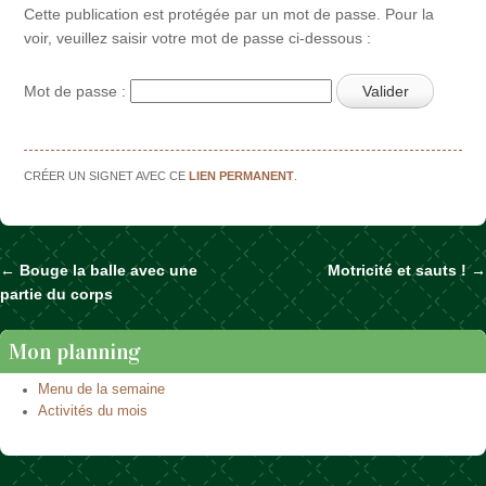
Cette publication est protégée par un mot de passe. Pour la
voir, veuillez saisir votre mot de passe ci-dessous :
Mot de passe :
CRÉER UN SIGNET AVEC CE
LIEN PERMANENT
.
←
Bouge la balle avec une
Motricité et sauts !
→
Naviguer dans les articles
partie du corps
Mon planning
Menu de la semaine
Activités du mois