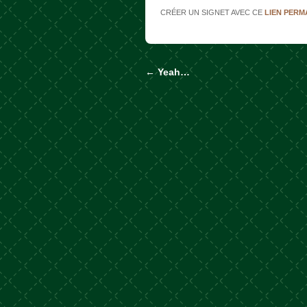
CRÉER UN SIGNET AVEC CE
LIEN PER
←
Yeah…
Naviguer dans les a