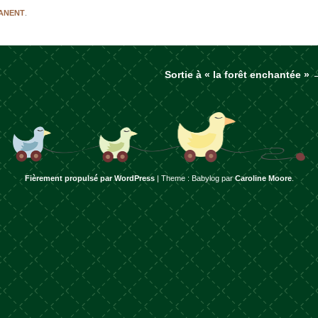
MANENT
.
Sortie à « la forêt enchantée »
rticles
Fièrement propulsé par WordPress
|
Theme : Babylog par
Caroline Moore
.