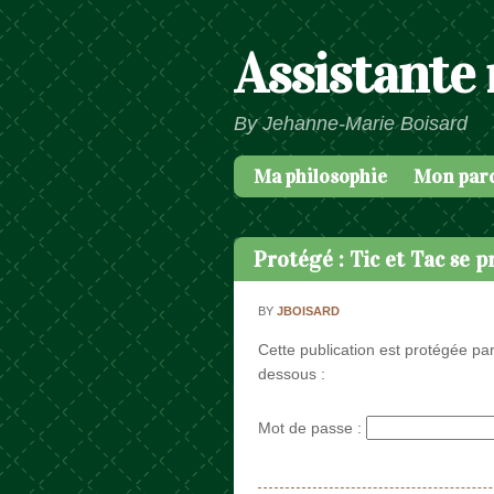
Assistante
By Jehanne-Marie Boisard
Ma philosophie
Mon par
Passer au contenu
Menu
Protégé : Tic et Tac se 
BY
JBOISARD
Cette publication est protégée par
dessous :
Mot de passe :