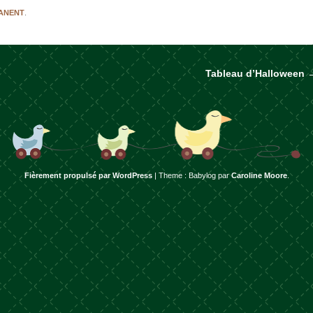
MANENT
.
Tableau d’Halloween
rticles
Fièrement propulsé par WordPress
|
Theme : Babylog par
Caroline Moore
.