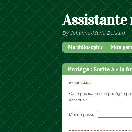
Assistante
By Jehanne-Marie Boisard
Ma philosophie
Mon par
Passer au contenu
Menu
Protégé : Sortie à « la f
BY
JBOISARD
Cette publication est protégée par
dessous :
Mot de passe :