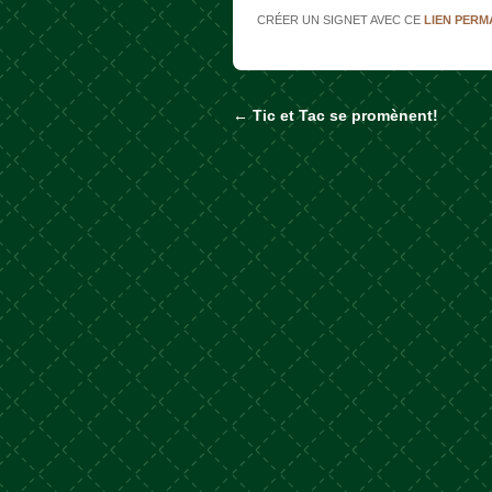
CRÉER UN SIGNET AVEC CE
LIEN PER
←
Tic et Tac se promènent!
Naviguer dans les a