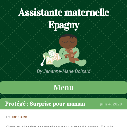
Assistante maternelle
Epagny
By Jehanne-Marie Boisard
Menu
Passer au contenu
Protégé : Surprise pour maman
juin 4, 2020
BY
JBOISARD
Cette publication est protégée par un mot de passe. Pour la