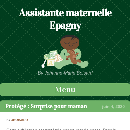
Assistante maternelle
Epagny
By Jehanne-Marie Boisard
Menu
Passer au contenu
Protégé : Surprise pour maman
juin 4, 2020
BY
JBOISARD
Cette publication est protégée par un mot de passe. Pour la