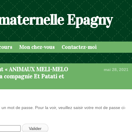
 maternelle Epagny
cours
Mon chez-vous
Contactez-moi
vant « ANIMAUX MELI-MELO
mai 28, 2021
 compagnie Et Patati et
 un mot de passe. Pour la voir, veuillez saisir votre mot de passe ci-