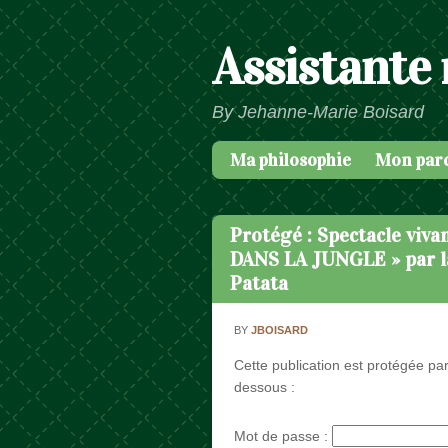
Assistante
By Jehanne-Marie Boisard
Ma philosophie
Mon par
Passer au contenu
Menu
Protégé : Spectacle vi
DANS LA JUNGLE » par la
Patata
BY
JBOISARD
Cette publication est protégée par
dessous :
Mot de passe :