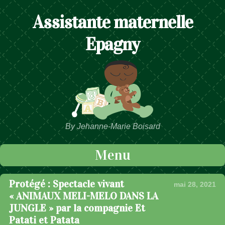
Assistante maternelle
Epagny
By Jehanne-Marie Boisard
Menu
Passer au contenu
Protégé : Spectacle vivant
mai 28, 2021
« ANIMAUX MELI-MELO DANS LA
JUNGLE » par la compagnie Et
Patati et Patata