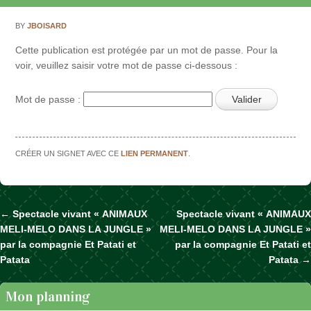
BY
JBOISARD
Cette publication est protégée par un mot de passe. Pour la
voir, veuillez saisir votre mot de passe ci-dessous :
Mot de passe :
CRÉER UN SIGNET AVEC CE
LIEN PERMANENT
.
←
Spectacle vivant « ANIMAUX
Spectacle vivant « ANIMAUX
Naviguer dans les articles
MELI-MELO DANS LA JUNGLE »
MELI-MELO DANS LA JUNGLE »
par la compagnie Et Patati et
par la compagnie Et Patati et
Patata
Patata
→
Mon planning