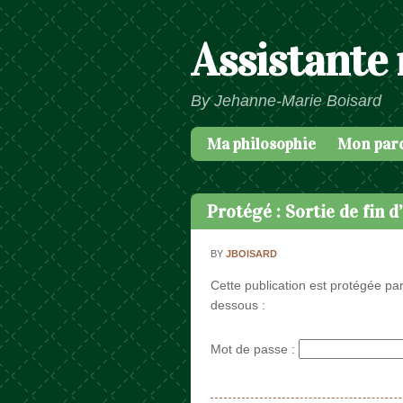
Assistante
By Jehanne-Marie Boisard
Ma philosophie
Mon par
Passer au contenu
Menu
Protégé : Sortie de fin d
BY
JBOISARD
Cette publication est protégée par
dessous :
Mot de passe :