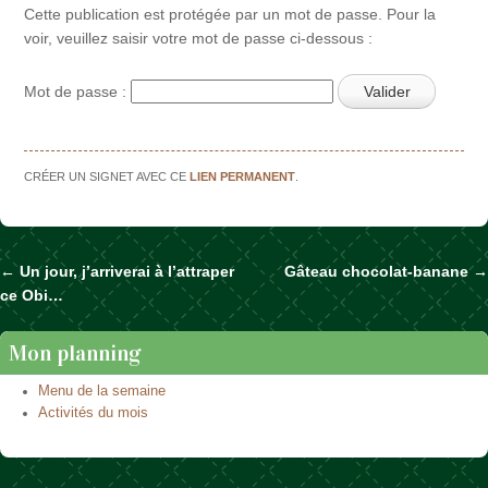
Cette publication est protégée par un mot de passe. Pour la
voir, veuillez saisir votre mot de passe ci-dessous :
Mot de passe :
CRÉER UN SIGNET AVEC CE
LIEN PERMANENT
.
←
Un jour, j’arriverai à l’attraper
Gâteau chocolat-banane
→
Naviguer dans les articles
ce Obi…
Mon planning
Menu de la semaine
Activités du mois