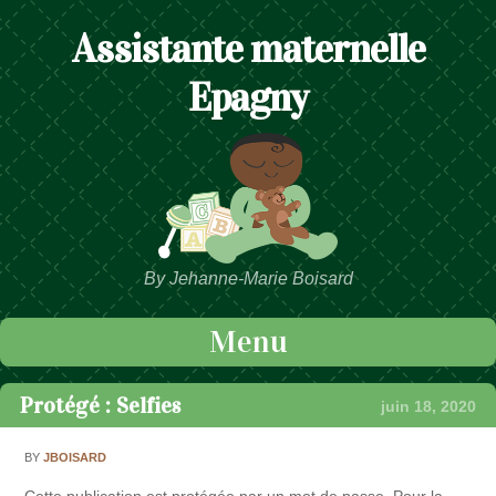
Assistante maternelle
Epagny
By Jehanne-Marie Boisard
Menu
Passer au contenu
Protégé : Selfies
juin 18, 2020
BY
JBOISARD
Cette publication est protégée par un mot de passe. Pour la