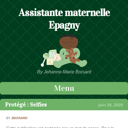
Assistante maternelle
Epagny
By Jehanne-Marie Boisard
Menu
Passer au contenu
Protégé : Selfies
juin 18, 2020
BY
JBOISARD
Cette publication est protégée par un mot de passe. Pour la