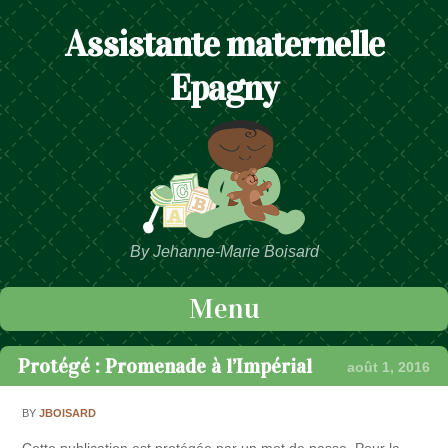
Assistante maternelle
Epagny
By Jehanne-Marie Boisard
Menu
Passer au contenu
Protégé : Promenade à l’Impérial
août 1, 2016
BY
JBOISARD
Cette publication est protégée par un mot de passe. Pour la