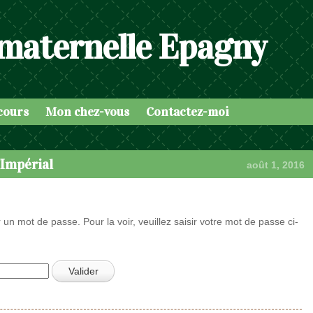
 maternelle Epagny
cours
Mon chez-vous
Contactez-moi
’Impérial
août 1, 2016
 un mot de passe. Pour la voir, veuillez saisir votre mot de passe ci-