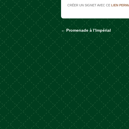
CRÉER UN SIGNET AVEC CE
LIEN PER
←
Promenade à l’Impérial
Naviguer dans les a