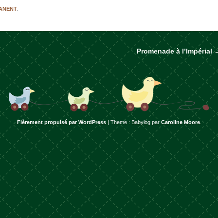
MANENT
.
Promenade à l’Impérial
rticles
Fièrement propulsé par WordPress
|
Theme : Babylog par
Caroline Moore
.