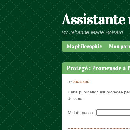
Assistante
By Jehanne-Marie Boisard
Ma philosophie
Mon par
Passer au contenu
Menu
Protégé : Promenade à l
BY
JBOISARD
Cette publication est protégée par
dessous :
Mot de passe :