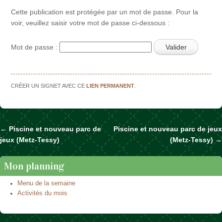
Cette publication est protégée par un mot de passe. Pour la
voir, veuillez saisir votre mot de passe ci-dessous :
Mot de passe :
CRÉER UN SIGNET AVEC CE
LIEN PERMANENT
.
←
Piscine et nouveau parc de
Piscine et nouveau parc de jeux
Naviguer dans les articles
jeux (Metz-Tessy)
(Metz-Tessy)
→
Mon planning
Menu de la semaine
Activités du mois