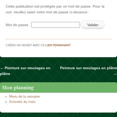
Cette publication est protégée par un mot de passe. Pour la
voir, veuillez saisir votre mot de passe ci-dessous :
Mot de passe :
CRÉER UN SIGNET AVEC CE
LIEN PERMANENT
.
←
Peinture sur moulages en
Peinture sur moulages en plâtre
Naviguer dans les articles
plâtre
→
Mon planning
Menu de la semaine
Activités du mois