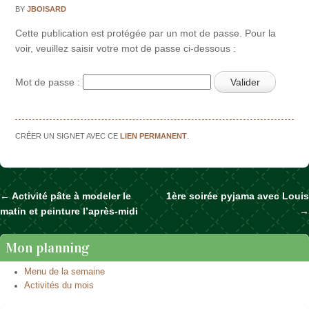
BY
JBOISARD
Cette publication est protégée par un mot de passe. Pour la
voir, veuillez saisir votre mot de passe ci-dessous :
Mot de passe :
CRÉER UN SIGNET AVEC CE
LIEN PERMANENT
.
←
Activité pâte à modeler le
1ère soirée pyjama avec Louis
Naviguer dans les articles
matin et peinture l’après-midi
→
Mon planning
Menu de la semaine
Activités du mois