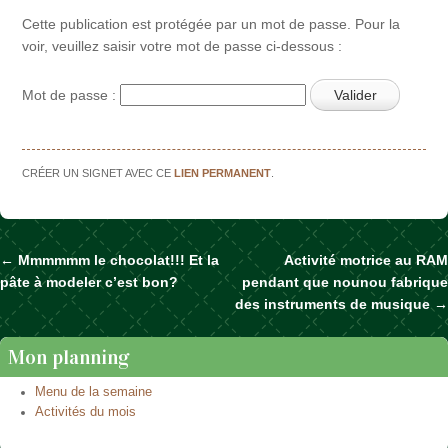
Cette publication est protégée par un mot de passe. Pour la
voir, veuillez saisir votre mot de passe ci-dessous :
Mot de passe :
CRÉER UN SIGNET AVEC CE
LIEN PERMANENT
.
←
Mmmmmm le chocolat!!! Et la
Activité motrice au RAM
Naviguer dans les articles
pâte à modeler c’est bon?
pendant que nounou fabrique
des instruments de musique
→
Mon planning
Menu de la semaine
Activités du mois