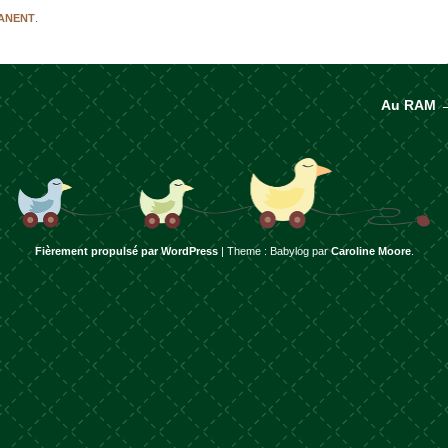
MANENT
.
Au RAM
rticles
Fièrement propulsé par WordPress
|
Theme : Babylog par
Caroline Moore
.