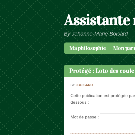
Assistante
By Jehanne-Marie Boisard
Ma philosophie
Mon par
Passer au contenu
Menu
Protégé : Loto des coule
BY
JBOISARD
Cette publication est protégée par
dessous :
Mot de passe :