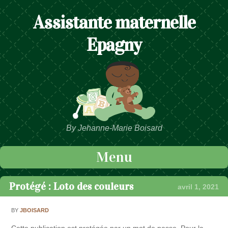
Assistante maternelle
Epagny
By Jehanne-Marie Boisard
Menu
Passer au contenu
Protégé : Loto des couleurs
avril 1, 2021
BY
JBOISARD
Cette publication est protégée par un mot de passe. Pour la