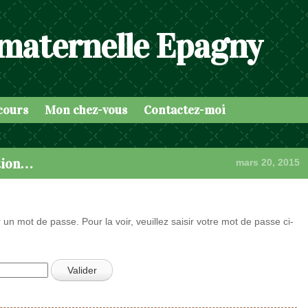
 maternelle Epagny
cours
Mon chez-vous
Contactez-moi
ation…
mars 20, 2015
 un mot de passe. Pour la voir, veuillez saisir votre mot de passe ci-