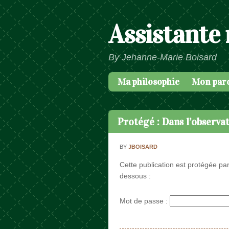
Assistante
By Jehanne-Marie Boisard
Ma philosophie
Mon par
Passer au contenu
Menu
Protégé : Dans l’observ
BY
JBOISARD
Cette publication est protégée par
dessous :
Mot de passe :