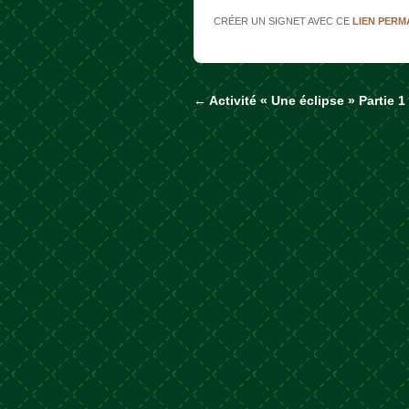
CRÉER UN SIGNET AVEC CE
LIEN PER
←
Activité « Une éclipse » Partie 1
Naviguer dans les a