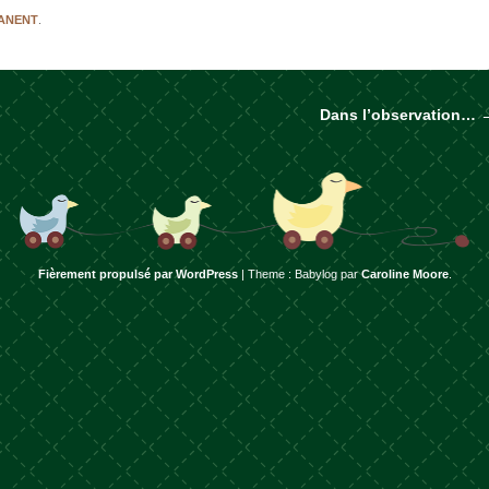
MANENT
.
Dans l’observation…
rticles
Fièrement propulsé par WordPress
|
Theme : Babylog par
Caroline Moore
.