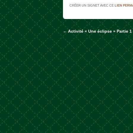
CRÉER UN SIGNET AVEC CE
LIEN PER
←
Activité « Une éclipse » Partie 1
Naviguer dans les a