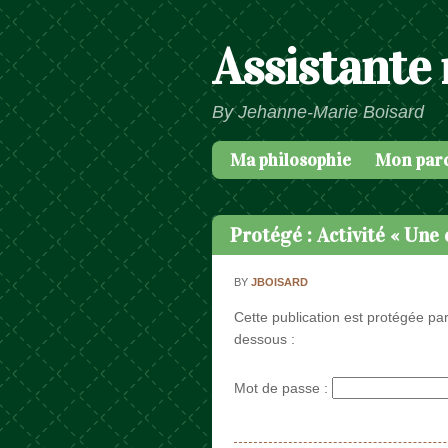
Assistante
By Jehanne-Marie Boisard
Ma philosophie
Mon par
Passer au contenu
Menu
Protégé : Activité « Une 
BY
JBOISARD
Cette publication est protégée par
dessous :
Mot de passe :