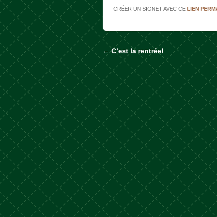
CRÉER UN SIGNET AVEC CE
LIEN PER
←
C’est la rentrée!
Naviguer dans les a