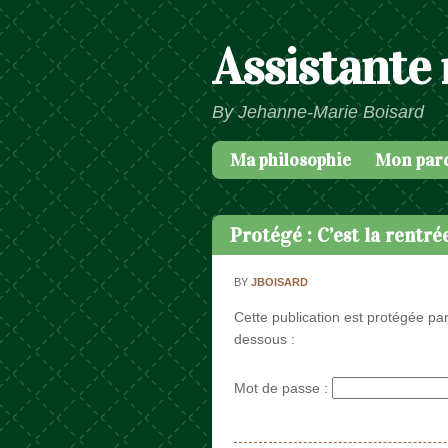
Assistante
By Jehanne-Marie Boisard
Ma philosophie
Mon par
Passer au contenu
Menu
Protégé : C’est la rentré
BY
JBOISARD
Cette publication est protégée par
dessous :
Mot de passe :