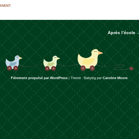
MANENT
.
Après l’école
rticles
Fièrement propulsé par WordPress
|
Theme : Babylog par
Caroline Moore
.