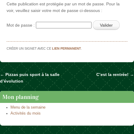
Cette publication est protégée par un mot de passe. Pour la
voir, veuillez saisir votre mot de passe ci-dessous :
Mot de passe :
CRÉER UN SIGNET AVEC CE
LIEN PERMANENT
.
←
Pizzas puis sport à la salle
C’est la rentrée!
→
Naviguer dans les articles
d’évolution
Mon planning
Menu de la semaine
Activités du mois