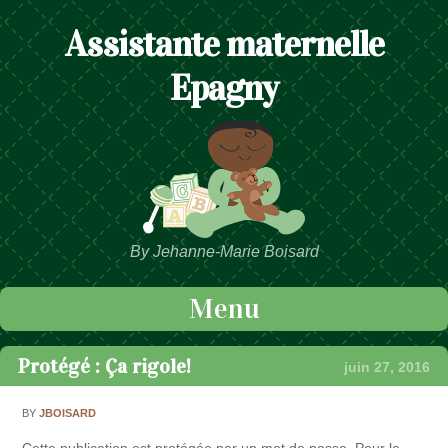
Assistante maternelle
Epagny
By Jehanne-Marie Boisard
Menu
Passer au contenu
Protégé : Ça rigole!
juin 27, 2016
BY
JBOISARD
Cette publication est protégée par un mot de passe. Pour la