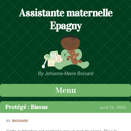
Assistante maternelle
Epagny
By Jehanne-Marie Boisard
Menu
Passer au contenu
Protégé : Bisous
avril 12, 2015
BY
JBOISARD
Cette publication est protégée par un mot de passe. Pour la