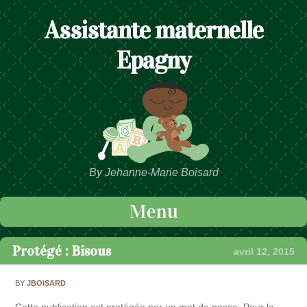
Assistante maternelle
Epagny
By Jehanne-Marie Boisard
Menu
Passer au contenu
Protégé : Bisous
avril 12, 2015
BY
JBOISARD
Cette publication est protégée par un mot de passe. Pour la