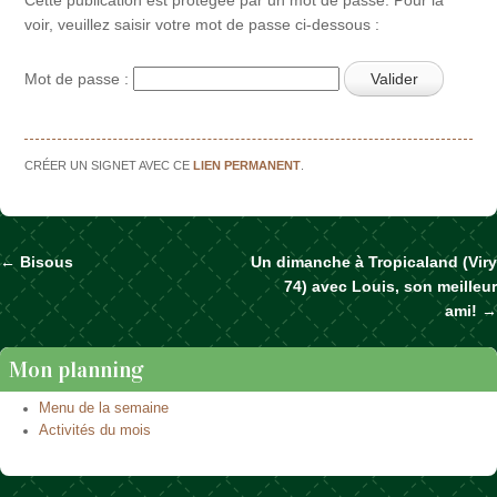
voir, veuillez saisir votre mot de passe ci-dessous :
Mot de passe :
CRÉER UN SIGNET AVEC CE
LIEN PERMANENT
.
←
Bisous
Un dimanche à Tropicaland (Viry
Naviguer dans les articles
74) avec Louis, son meilleur
ami!
→
Mon planning
Menu de la semaine
Activités du mois