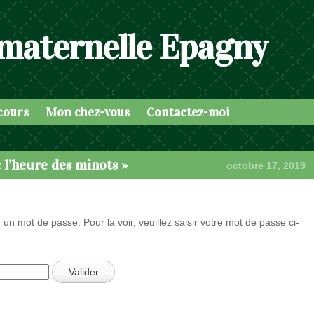
 maternelle Epagny
cours
Mon chez-vous
Contactez-moi
 l’heure des minots »
octobre 17, 2019
 un mot de passe. Pour la voir, veuillez saisir votre mot de passe ci-