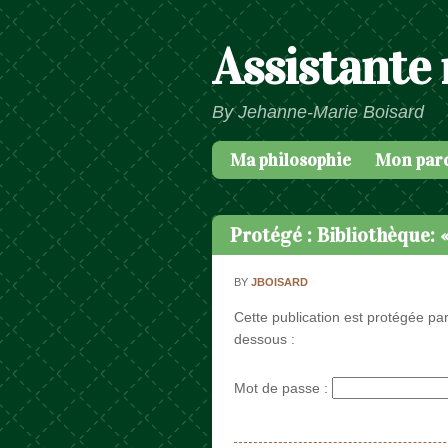
Assistante
By Jehanne-Marie Boisard
Ma philosophie
Mon par
Passer au contenu
Menu
Protégé : Bibliothèque: «
BY
JBOISARD
Cette publication est protégée par
dessous :
Mot de passe :