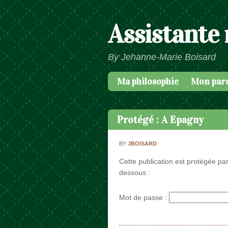
Assistante
By Jehanne-Marie Boisard
Ma philosophie
Mon par
Passer au contenu
Menu
Protégé : A Epagny
BY
JBOISARD
Cette publication est protégée par
dessous :
Mot de passe :