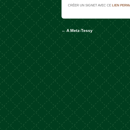
CRÉER UN SIGNET AVEC CE
LIEN PER
←
A Metz-Tessy
Naviguer dans les a