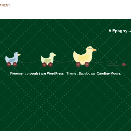
MANENT
.
A Epagny
rticles
Fièrement propulsé par WordPress
|
Theme : Babylog par
Caroline Moore
.