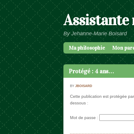
Assistante
By Jehanne-Marie Boisard
Ma philosophie
Mon par
Passer au contenu
Menu
Protégé : 4 ans…
BY
JBOISARD
Cette publication est protégée par
dessous :
Mot de passe :