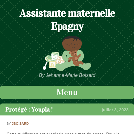
Assistante maternelle
Epagny
By Jehanne-Marie Boisard
Menu
Passer au contenu
Protégé : Youpla !
juillet 3, 2023
BY
JBOISARD
Cette publication est protégée par un mot de passe. Pour la