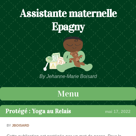
Assistante maternelle
Epagny
By Jehanne-Marie Boisard
Menu
Passer au contenu
Protégé : Yoga au Relais
mai 17, 2022
BY
JBOISARD
Cette publication est protégée par un mot de passe. Pour la