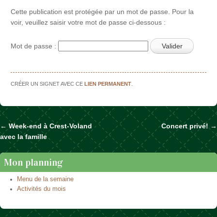
Cette publication est protégée par un mot de passe. Pour la
voir, veuillez saisir votre mot de passe ci-dessous :
Mot de passe :
CRÉER UN SIGNET AVEC CE
LIEN PERMANENT
.
←
Week-end à Crest-Voland
Concert privé!
→
Naviguer dans les articles
avec la famille
Mon planning
Menu de la semaine
Activités du mois