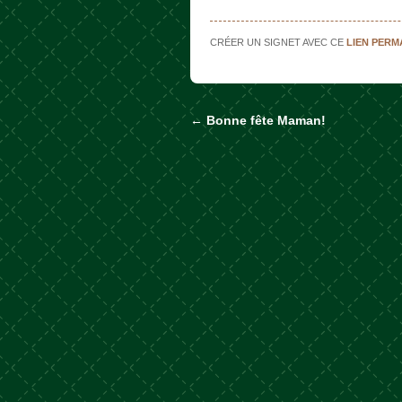
CRÉER UN SIGNET AVEC CE
LIEN PER
←
Bonne fête Maman!
Naviguer dans les a