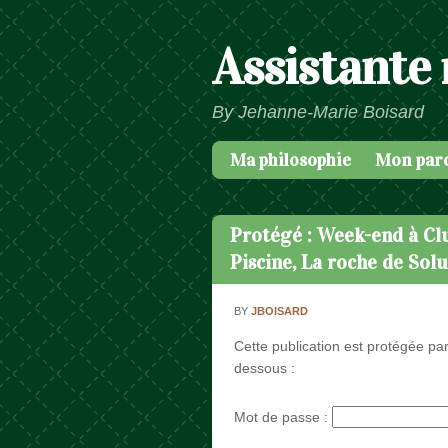
Assistante
By Jehanne-Marie Boisard
Ma philosophie
Mon par
Passer au contenu
Menu
Protégé : Week-end à Cl
Piscine, La roche de Sol
BY
JBOISARD
Cette publication est protégée par
dessous :
Mot de passe :