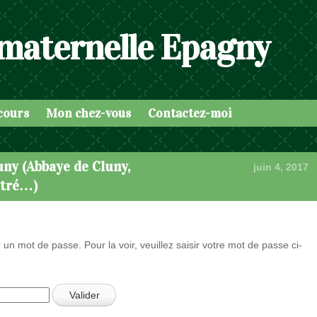
 maternelle Epagny
cours
Mon chez-vous
Contactez-moi
uny (Abbaye de Cluny,
juin 4, 2017
utré…)
 un mot de passe. Pour la voir, veuillez saisir votre mot de passe ci-