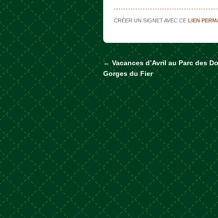
CRÉER UN SIGNET AVEC CE
LIEN PER
←
Vacances d’Avril au Parc des D
Naviguer dans les a
Gorges du Fier