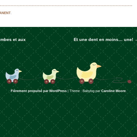
MANENT
.
ombes et aux
Et une dent en moins… une!
rticles
Fièrement propulsé par WordPress
|
Theme : Babylog par
Caroline Moore
.