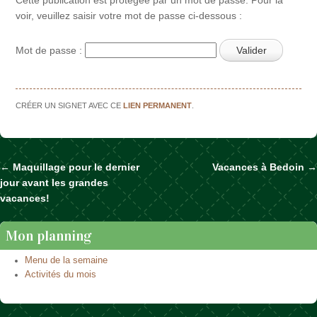
voir, veuillez saisir votre mot de passe ci-dessous :
Mot de passe :
CRÉER UN SIGNET AVEC CE
LIEN PERMANENT
.
←
Maquillage pour le dernier
Vacances à Bedoin
→
Naviguer dans les articles
jour avant les grandes
vacances!
Mon planning
Menu de la semaine
Activités du mois