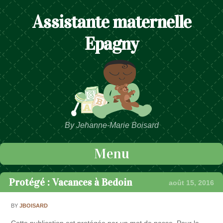
Assistante maternelle
Epagny
By Jehanne-Marie Boisard
Menu
Passer au contenu
Protégé : Vacances à Bedoin
août 15, 2016
BY
JBOISARD
Cette publication est protégée par un mot de passe. Pour la