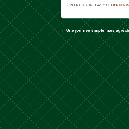
CRÉER UN SIGNET AVEC CE
LIEN PER
←
Une journée simple mais agréab
Naviguer dans les a