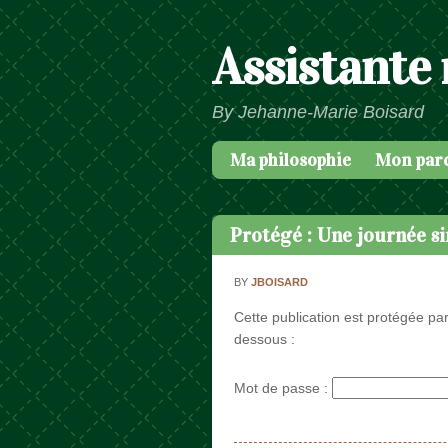
Assistante
By Jehanne-Marie Boisard
Ma philosophie
Mon par
Passer au contenu
Menu
Protégé : Une journée s
BY
JBOISARD
Cette publication est protégée par
dessous :
Mot de passe :