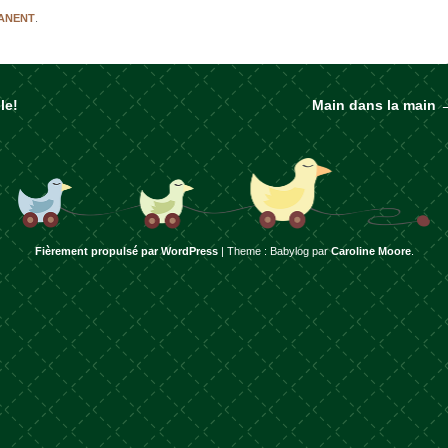
MANENT
.
le!
Main dans la main
rticles
Fièrement propulsé par WordPress
|
Theme : Babylog par
Caroline Moore
.