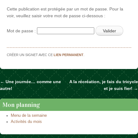
Cette publication est protégée par un mot de passe. Pour la
voir, veuillez saisir votre mot de passe ci-dessous :
Mot de passe :
CRÉER UN SIGNET AVEC CE
LIEN PERMANENT
.
←
Une journée… comme une
A la récréation, je fais du tricycle
Naviguer dans les articles
autre!
et je suis fier!
→
Mon planning
Menu de la semaine
Activités du mois