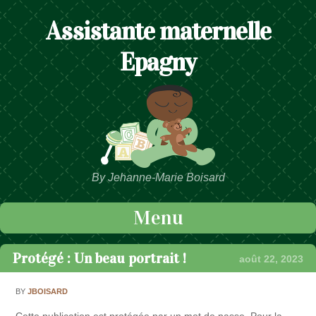
Assistante maternelle
Epagny
By Jehanne-Marie Boisard
Menu
Passer au contenu
Protégé : Un beau portrait !
août 22, 2023
BY
JBOISARD
Cette publication est protégée par un mot de passe. Pour la