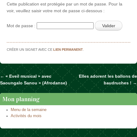
Cette publication est protégée par un mot de passe. Pour la
voir, veuillez saisir votre mot de passe ci-dessous :
Mot de passe :
CRÉER UN SIGNET AVEC CE
LIEN PERMANENT
.
←
« Eveil musical » avec
Elles adorent les ballons de
Naviguer dans les articles
Saoungalo Sanou » (Afrodanse)
baudruches !
→
Mon planning
Menu de la semaine
Activités du mois