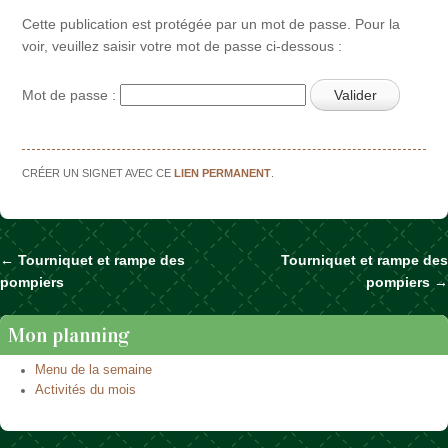
Cette publication est protégée par un mot de passe. Pour la
voir, veuillez saisir votre mot de passe ci-dessous :
Mot de passe :
CRÉER UN SIGNET AVEC CE
LIEN PERMANENT
.
←
Tourniquet et rampe des
Tourniquet et rampe des
Naviguer dans les articles
pompiers
pompiers
→
Mon planning
Menu de la semaine
Activités du mois