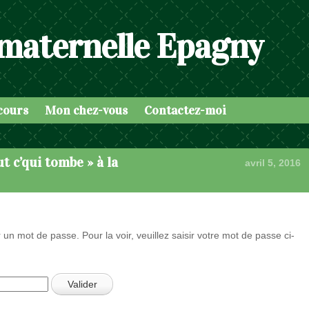
 maternelle Epagny
cours
Mon chez-vous
Contactez-moi
t c’qui tombe » à la
avril 5, 2016
 un mot de passe. Pour la voir, veuillez saisir votre mot de passe ci-