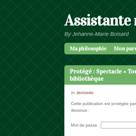
Assistante
By Jehanne-Marie Boisard
Ma philosophie
Mon par
Passer au contenu
Menu
Protégé : Spectacle « Tou
bibliothèque
BY
JBOISARD
Cette publication est protégée par
dessous :
Mot de passe :