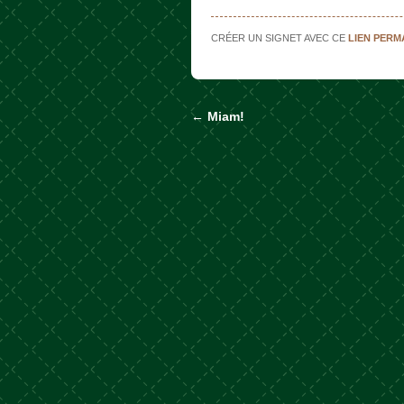
CRÉER UN SIGNET AVEC CE
LIEN PER
←
Miam!
Naviguer dans les a