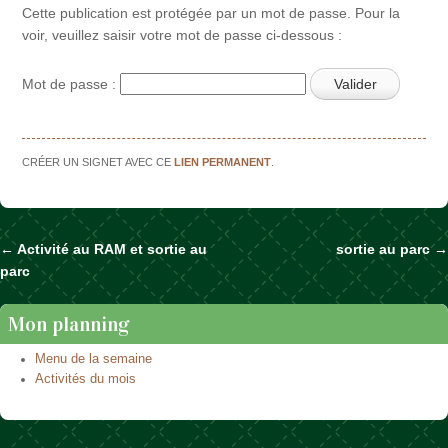
Cette publication est protégée par un mot de passe. Pour la
voir, veuillez saisir votre mot de passe ci-dessous :
Mot de passe :
CRÉER UN SIGNET AVEC CE
LIEN PERMANENT
.
←
Activité au RAM et sortie au
sortie au parc
→
Naviguer dans les articles
parc
Mon planning
Menu de la semaine
Activités du mois