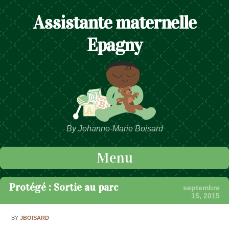
Assistante maternelle
Epagny
By Jehanne-Marie Boisard
Menu
Passer au contenu
Protégé : Sortie au parc
septembre
15, 2015
BY
JBOISARD