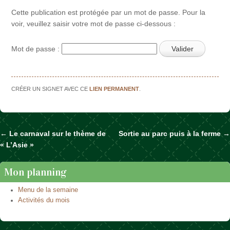
Cette publication est protégée par un mot de passe. Pour la
voir, veuillez saisir votre mot de passe ci-dessous :
Mot de passe :
CRÉER UN SIGNET AVEC CE
LIEN PERMANENT
.
←
Le carnaval sur le thème de
Sortie au parc puis à la ferme
→
Naviguer dans les articles
« L’Asie »
Mon planning
Menu de la semaine
Activités du mois