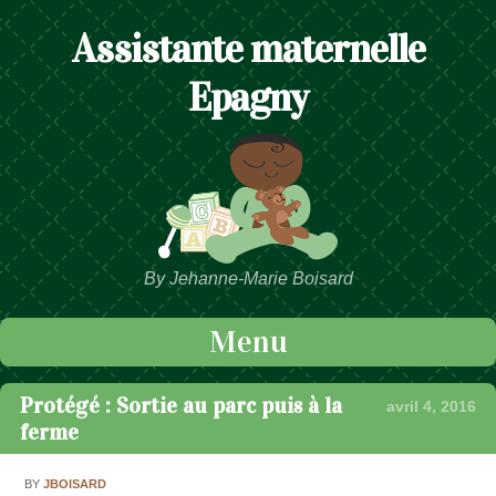
Assistante maternelle
Epagny
By Jehanne-Marie Boisard
Menu
Passer au contenu
Protégé : Sortie au parc puis à la
avril 4, 2016
ferme
BY
JBOISARD