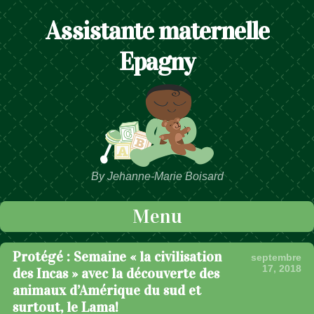
Assistante maternelle
Epagny
By Jehanne-Marie Boisard
Menu
Passer au contenu
Protégé : Semaine « la civilisation
septembre
17, 2018
des Incas » avec la découverte des
animaux d’Amérique du sud et
surtout, le Lama!