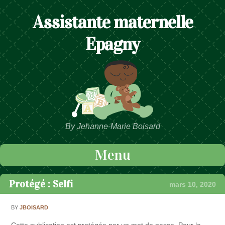
Assistante maternelle
Epagny
By Jehanne-Marie Boisard
Menu
Passer au contenu
Protégé : Selfi
mars 10, 2020
BY
JBOISARD
Cette publication est protégée par un mot de passe. Pour la