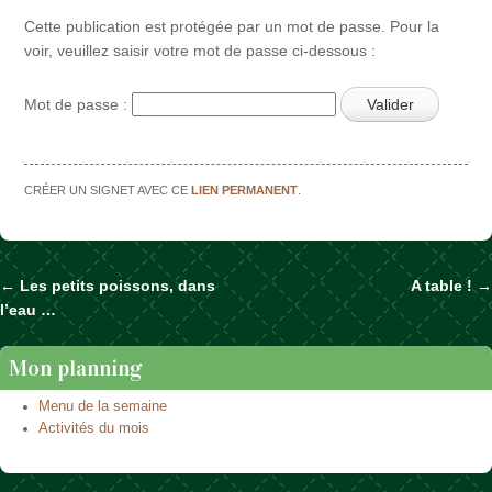
Cette publication est protégée par un mot de passe. Pour la
voir, veuillez saisir votre mot de passe ci-dessous :
Mot de passe :
CRÉER UN SIGNET AVEC CE
LIEN PERMANENT
.
←
Les petits poissons, dans
A table !
→
Naviguer dans les articles
l’eau …
Mon planning
Menu de la semaine
Activités du mois